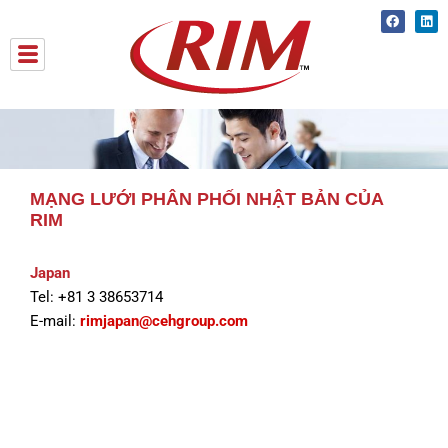
Skip
Faceboo
Lin
to
content
MẠNG LƯỚI PHÂN PHỐI NHẬT BẢN CỦA
RIM
Japan
Tel: +81 3 38653714
E-mail:
rimjapan@cehgroup.com